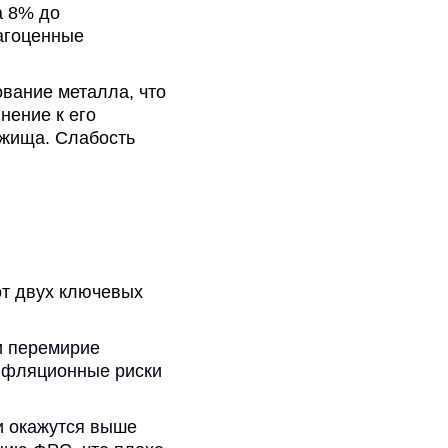
а 8% до
агоценные
вание металла, что
нение к его
ежища. Слабость
от двух ключевых
и перемирие
инфляционные риски
и окажутся выше