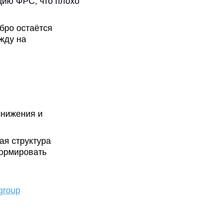
цию ФРС, что плохо
бро остаётся
ежду на
снижения и
ая структура
формировать
group