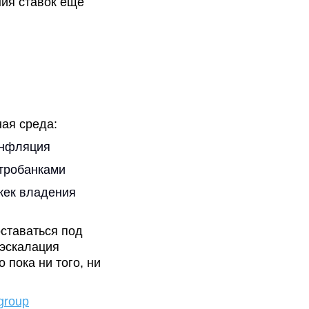
ия ставок ещё
ая среда:
инфляция
тробанками
жек владения
оставаться под
еэскалация
 пока ни того, ни
group