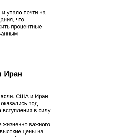
 и упало почти на
ания, что
сить процентные
ванным
и Иран
гасли. США и Иран
 оказались под
а вступления в силу
е жизненно важного
высокие цены на