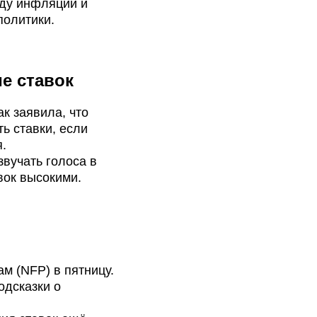
оду инфляции и
политики.
е ставок
к заявила, что
ь ставки, если
.
вучать голоса в
вок высокими.
м (NFP) в пятницу.
одсказки о